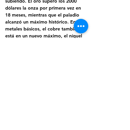
subiendo. El oro superó los 2000 
dólares la onza por primera vez en 
18 meses, mientras que el paladio 
alcanzó un máximo histórico. En los 
metales básicos, el cobre también 
está en un nuevo máximo, el níquel 
subió hasta un 31% y el aluminio 
superó los 4000 dólares la tonelada. 
El trigo alcanzó el límite alcista 
diario por sexta sesión consecutiva 
para negociarse a 12.94 dólares el 
bushel. Los costos de los alimentos 
ya habían alcanzado un récord y 
seguramente seguirán aumentando, 
empujando a más personas al 
hambre.