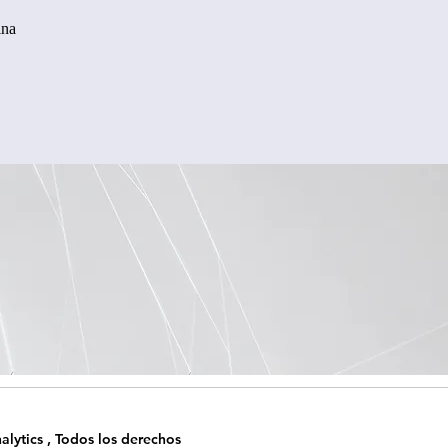
ina
alytics , Todos los derechos