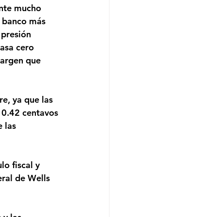
ante mucho 
n banco más 
 presión 
asa cero 
margen que 
e, ya que las 
 0.42 centavos 
 las 
o fiscal y 
ral de Wells 