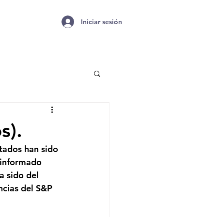
Iniciar sesión
s).
tados han sido 
 informado 
a sido del 
ncias del S&P 