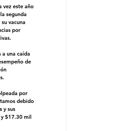
 vez este año 
 la segunda 
 su vacuna 
cias por 
ivas. 
 a una caída 
 desempeño de 
ión 
s.
olpeada por 
stamos debido 
 y sus 
 y $17.30 mil 