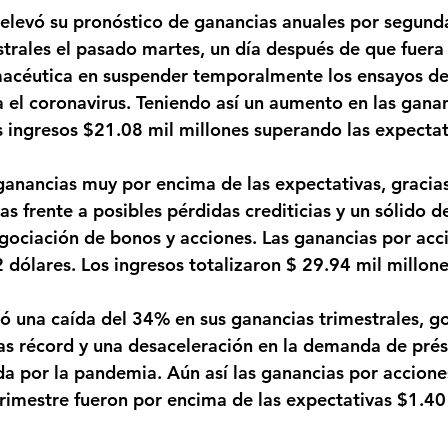
elevó su pronóstico de ganancias anuales por segunda
strales el pasado martes, un día después de que fuera
acéutica en suspender temporalmente los ensayos de
 el coronavirus. Teniendo así un aumento en las ganan
s ingresos $21.08 mil millones superando las expectat
nancias muy por encima de las expectativas, gracias
vas frente a posibles pérdidas crediticias y un sólido
egociación de bonos y acciones. Las ganancias por acc
 dólares. Los ingresos totalizaron $ 29.94 mil millone
tó una caída del 34% en sus ganancias trimestrales, g
jas récord y una desaceleración en la demanda de pré
da por la pandemia. Aún así las ganancias por acciones
trimestre fueron por encima de las expectativas $1.40