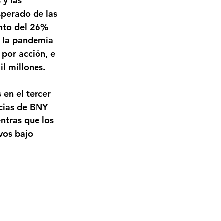
y las 
sperado de las 
nto del 26% 
e la pandemia 
por acción, e 
il millones.
en el tercer 
cias de BNY 
ntras que los 
vos bajo 