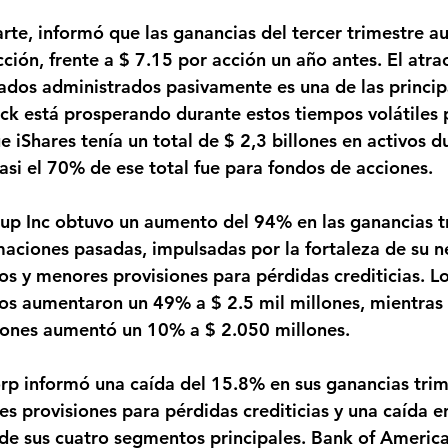
rte, informó que las ganancias del tercer trimestre 
ción, frente a $ 7.15 por acción un año antes. El atra
ados administrados pasivamente es una de las princip
ck está prosperando durante estos tiempos volátiles p
 iShares tenía un total de $ 2,3 billones en activos du
casi el 70% de ese total fue para fondos de acciones.
p Inc obtuvo un aumento del 94% en las ganancias tr
maciones pasadas, impulsadas por la fortaleza de su n
s y menores provisiones para pérdidas crediticias. Lo
s aumentaron un 49% a $ 2.5 mil millones, mientras 
iones aumentó un 10% a $ 2.050 millones.
p informó una caída del 15.8% en sus ganancias trime
s provisiones para pérdidas crediticias y una caída en
e sus cuatro segmentos principales. Bank of America