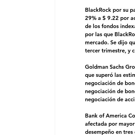
BlackRock por su pa
29% a $ 9.22 por ac
de los fondos index
por las que BlackRo
mercado. Se dijo que
tercer trimestre, y 
Goldman Sachs Grou
que superó las esti
negociación de bono
negociación de bono
negociación de acc
Bank of America Cor
afectada por mayore
desempeño en tres d