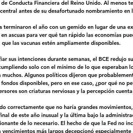
d de Conducta Financiera del Reino Unido. Al menos te
 central antes de su desafortunado nombramiento en l
s terminaron el año con un gemido en lugar de una ex
 en ascuas para ver qué tan rápido las economías pue
 que las vacunas estén ampliamente disponibles.
iar sus intenciones durante semanas, el BCE redujo s
cumpliendo solo con el mínimo de lo que esperaban lo
 muchos. Algunos políticos dijeron que probablemente
s fondos disponibles, pero en ese caso, ¿por qué no pe
rsores son criaturas nerviosas y la percepción cuent
ado correctamente que no haría grandes movimientos,
final de este año inusual y la última bajo la administr
onante de lo necesario. El hecho de que la Fed no incl
 vencimientos más largos decepcionó especialmente a