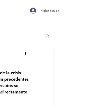
Iniciar sesión
 la crisis 
in precedentes 
rcados se 
indirectamente 