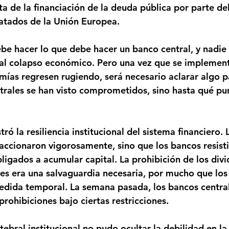
ta de la financiación de la deuda pública por parte de
ratados de la Unión Europea.
be hacer lo que debe hacer un banco central, y nadie 
al colapso económico. Pero una vez que se implement
mías regresen rugiendo, será necesario aclarar algo p
ntrales se han visto comprometidos, sino hasta qué pu
 la resiliencia institucional del sistema financiero. 
eaccionaron vigorosamente, sino que los bancos resisti
ligados a acumular capital. La prohibición de los divi
s era una salvaguardia necesaria, por mucho que los
medida temporal. La semana pasada, los bancos centra
rohibiciones bajo ciertas restricciones.
ebral institucional no pudo ocultar la debilidad en la