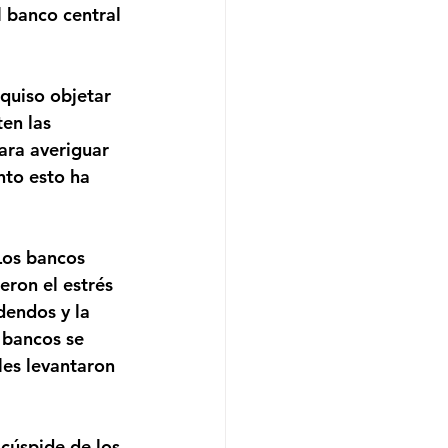
l banco central 
quiso objetar 
en las 
ara averiguar 
nto esto ha 
Los bancos 
eron el estrés 
dendos y la 
 bancos se 
les levantaron 
 cúspide de los 