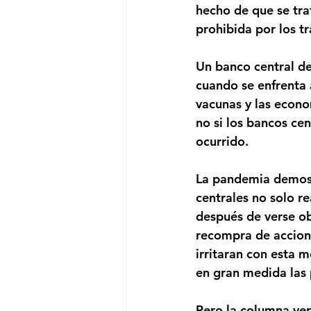
hecho de que se tra
prohibida por los t
Un banco central de
cuando se enfrenta 
vacunas y las econo
no si los bancos ce
ocurrido.
La pandemia demostró
centrales no solo r
después de verse ob
recompra de accione
irritaran con esta 
en gran medida las p
Pero la columna vert