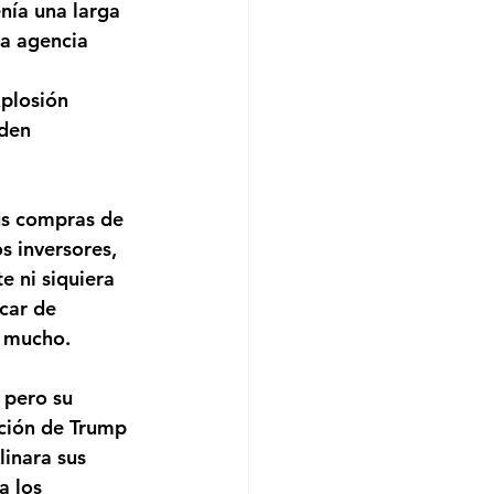
nía una larga 
a agencia 
plosión 
den 
us compras de 
s inversores, 
 ni siquiera 
car de 
a mucho.
 pero su 
ación de Trump 
inara sus 
 los 