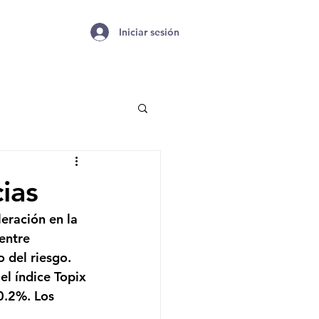
Iniciar sesión
ias
eración en la 
entre 
 del riesgo. 
el índice Topix 
0.2%. Los 