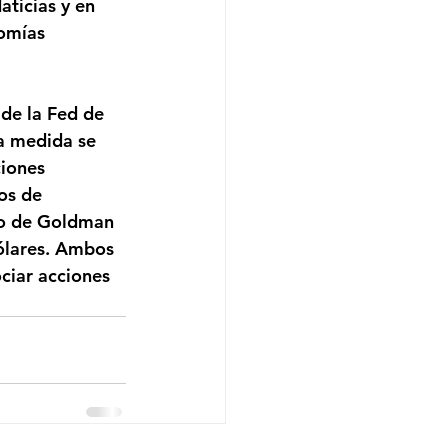
ticias y en 
omías 
 de la Fed de 
La medida se 
iones 
os de 
vo de Goldman 
ólares. Ambos 
ciar acciones 