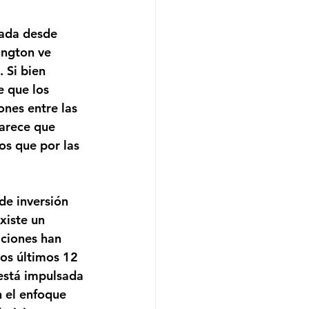
mada desde 
ington ve 
 Si bien 
 que los 
nes entre las 
arece que 
s que por las 
de inversión 
xiste un 
aciones han 
os últimos 12 
 está impulsada 
n el enfoque 