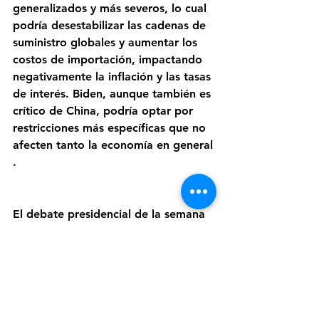
generalizados y más severos, lo cual 
podría desestabilizar las cadenas de 
suministro globales y aumentar los 
costos de importación, impactando 
negativamente la inflación y las tasas 
de interés. Biden, aunque también es 
crítico de China, podría optar por 
restricciones más específicas que no 
afecten tanto la economía en general​
.
El debate presidencial de la semana 
pasada en Estados Unidos es un 
evento que va más allá de la retórica 
política; tiene el potencial de influir 
significativamente en el mercado de 
bonos. Los inversores deben estar 
atentos no solo a las palabras de los 