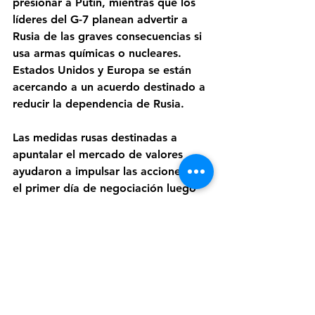
presionar a Putin, mientras que los 
líderes del G-7 planean advertir a 
Rusia de las graves consecuencias si 
usa armas químicas o nucleares. 
Estados Unidos y Europa se están 
acercando a un acuerdo destinado a 
reducir la dependencia de Rusia.
Las medidas rusas destinadas a 
apuntalar el mercado de valores 
ayudaron a impulsar las acciones en 
el primer día de negociación luego 
de un cierre récord, en términos de 
moneda local. Los precios 
vertiginosos de las materias primas y 
las llamadas de margen están 
obligando a los traders de materias 
primas a reducir su actividad, lo que 
hace que la liquidez del mercado se 