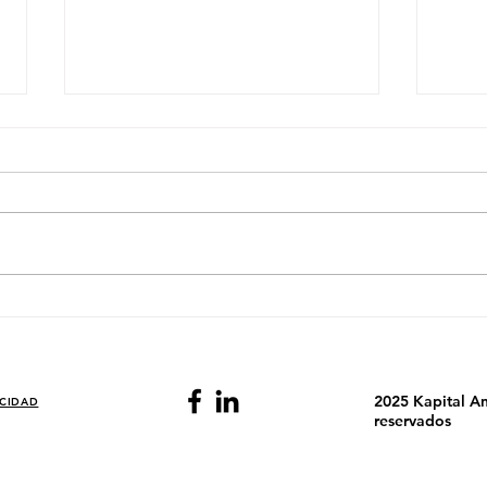
El País Donde Dos Acciones
El P
Deciden el Día de la Bolsa
Fina
Ener
2025 Kapital An
ACIDAD
reservados