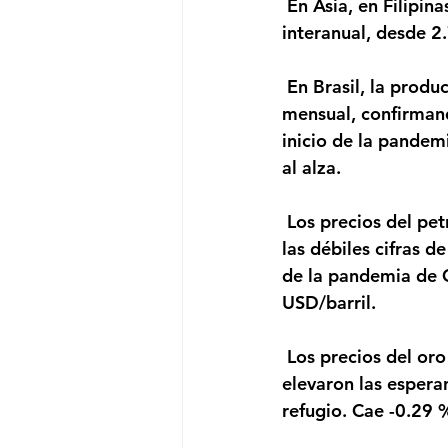
 En Asia, en Filipinas la inflación de agosto se desaceleró al ubicarse en 2.4% 
interanual, desde 2
 En Brasil, la producción industrial de julio sorprendió positivamente al crecer 8% 
mensual, confirman
inicio de la pandemi
al alza.
 Los precios del petróleo caen, camino de su mayor caída semanal desde junio, ya que 
las débiles cifras 
de la pandemia de 
USD/barril.
 Los precios del oro se caen, ya que los datos económicos positivos de Estados Unidos 
elevaron las espera
refugio. Cae -0.29