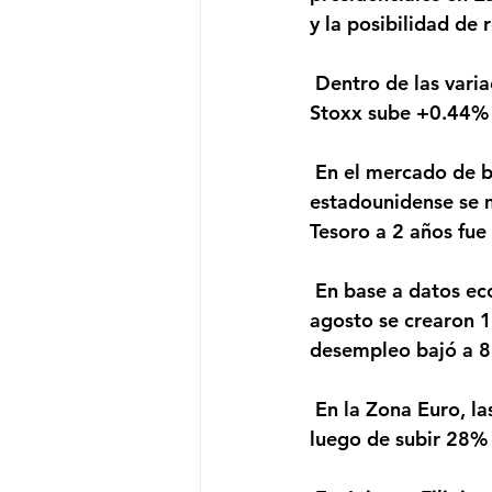
y la posibilidad de 
 Dentro de las variaciones de los índices accionarios, el S&P 500 sube +0.57%, el Euro 
Stoxx sube +0.44% 
 En el mercado de bonos, el rendimiento del bono de referencia a 10 años del Tesoro 
estadounidense se m
Tesoro a 2 años fue
 En base a datos económicos, el mercado laboral continúa mostrando mejoras. Durante 
agosto se crearon 1
desempleo bajó a 8
 En la Zona Euro, las órdenes de fábrica en Alemania en julio crecieron 2.8% mensual 
luego de subir 28% 