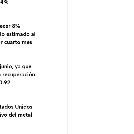
o estimado al 
or cuarto mes 
a recuperación 
0.92 
ivo del metal 