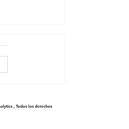
etróleo como Variable
nciera, No Solo
gética
alytics , Todos los derechos