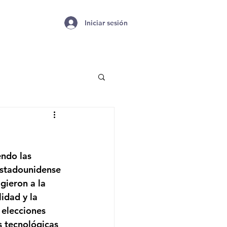
Iniciar sesión
ndo las 
estadounidense 
gieron a la 
idad y la 
elecciones 
s tecnológicas 