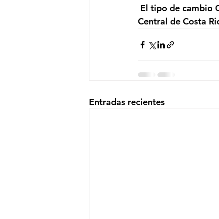
 El tipo de cambio CRC/USD se encuentra en 600.80 colones, según datos del Banco 
Central de Costa Ri
Entradas recientes