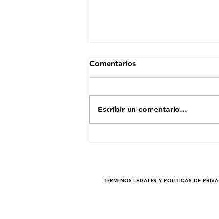
Comentarios
Escribir un comentario...
El Efecto Moonshot: Cómo
un Modelo Eficiente Sacudió
a las Empresas de
Semiconductores
TÉRMINOS LEGALES Y POLÍTICAS DE PRIV