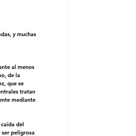
adas, y muchas 
ante al menos 
o, de la 
ez, que se 
ntrales tratan 
mente mediante 
caída del 
ser peligrosa 