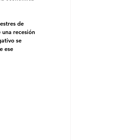
estres de 
e una recesión 
ativo se 
e ese 