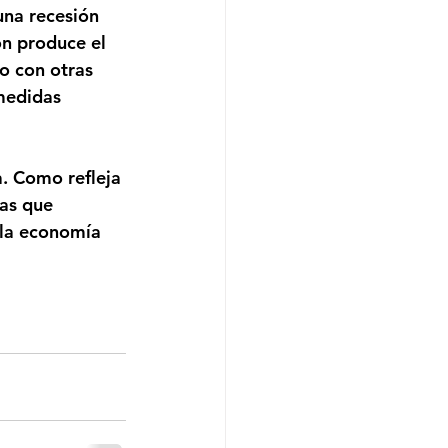
una recesión 
ón 
produce el 
o con otras 
medidas 
. Como refleja 
as que 
 la economía 