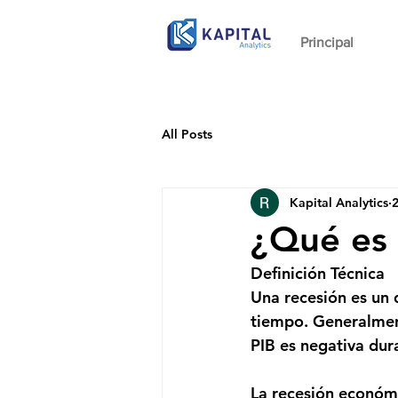
Principal
All Posts
Kapital Analytics
2
¿Qué es 
Definición Técnica 
Una recesión es un 
tiempo. Generalment
PIB es negativa dur
La recesión económi