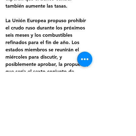
también aumente las tasas. 
La Unión Europea propuso prohibir 
el crudo ruso durante los próximos 
seis meses y los combustibles 
refinados para el fin de año. Los 
estados miembros se reunirán el 
miércoles para discutir, y 
posiblemente aprobar, la propuesta, 
que sería el sexto conjunto de 
sanciones del bloque contra Rusia. 
La UE también propone aislar a 
Sberbank y otros prestamistas del 
sistema de pago internacional SWIFT.