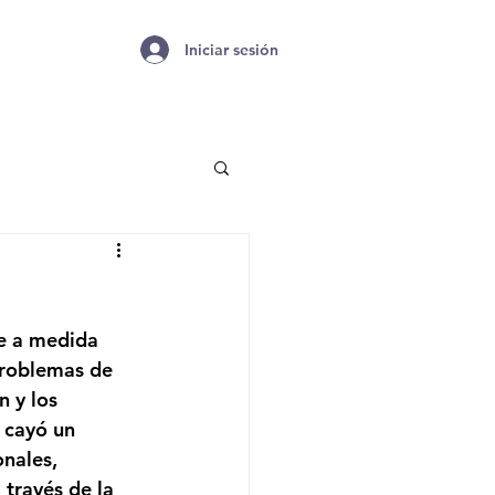
Iniciar sesión
te a medida 
problemas de 
n y los 
 cayó un 
nales, 
 través de la 