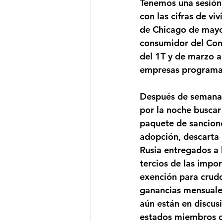
Tenemos una sesión
con las cifras de vi
de Chicago de mayo 
consumidor del Conf
del 1T y de marzo a 
empresas programad
Después de semanas 
por la noche buscar
paquete de sancione
adopción, descarta 
Rusia entregados a
tercios de las impo
exención para crudo 
ganancias mensuales
aún están en discus
estados miembros d