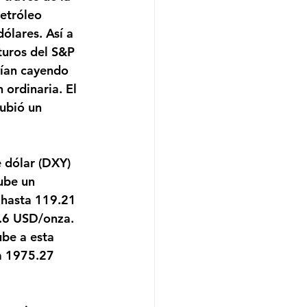
etróleo 
ólares. Así a 
turos del S&P 
cían cayendo 
ordinaria. El 
ubió un 
 dólar (DXY) 
ube un 
 hasta 119.21 
9.6 USD/onza. 
be a esta 
a 1975.27 