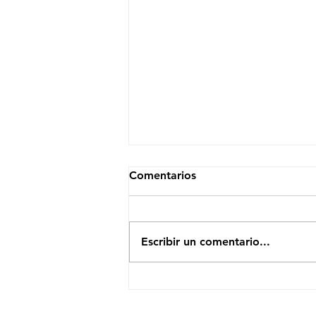
Comentarios
Escribir un comentario...
El Efecto Moonshot: Cómo
un Modelo Eficiente Sacudió