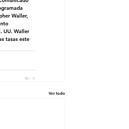
 comunicado 
rogramada 
pher Waller, 
unto 
. UU. Waller 
s tasas este 
Ver todo