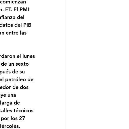
 comienzan 
. ET. El PMI 
fianza del 
datos del PIB 
an entre las 
daron el lunes 
 de un sexto 
pués de su 
l petróleo de 
edor de dos 
uye una 
larga de 
alles técnicos 
por los 27 
ércoles. 