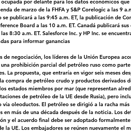
 ocupada por delante para los datos económicos que
vienda de marzo de la FHFA y S&P Corelogic a las 9 a.m
se publicará a las 9:45 a.m. ET, la publicación de Con
erence Board a las 10 a.m. ET. Canadá publicará sus 
las 8:30 a.m. ET. Salesforce Inc. y HP Inc. se encuentr
as para informar ganancias 
de negociación, los líderes de la Unión Europea acor
 una prohibición parcial del petróleo ruso como parte
s. La propuesta, que entraría en vigor seis meses des
la compra de petróleo crudo y productos derivados de
 los estados miembros por mar (que representan alred
rtaciones de petróleo de la UE desde Rusia), pero incl
vía oleoductos. El petróleo se dirigió a la racha más 
 en más de una década después de la noticia. Los det
ión y el acuerdo final debe ser adoptado formalmente 
e la UE. Los embajadores se reúnen nuevamente el mi