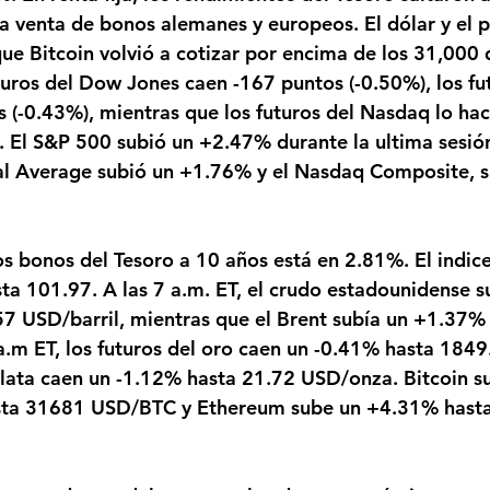
la venta de bonos alemanes y europeos. El dólar y el p
ue Bitcoin volvió a cotizar por encima de los 31,000 d
uturos del Dow Jones caen -167 puntos (-0.50%), los fu
 (-0.43%), mientras que los futuros del Nasdaq lo ha
. El S&P 500 subió un +2.47% durante la ultima sesión 
al Average subió un +1.76% y el Nasdaq Composite, s
os bonos del Tesoro a 10 años está en 2.81%. El indice
a 101.97. A las 7 a.m. ET, el crudo estadounidense s
7 USD/barril, mientras que el Brent subía un +1.37%
 a.m ET, los futuros del oro caen un -0.41% hasta 184
 plata caen un -1.12% hasta 21.72 USD/onza. Bitcoin su
sta 31681 USD/BTC y Ethereum sube un +4.31% hast