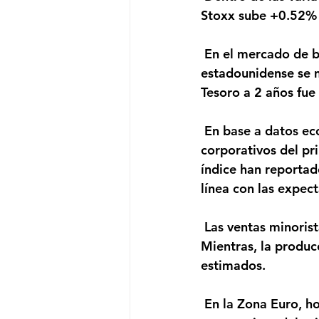
Stoxx sube +0.52% 
 En el mercado de bonos, el rendimiento del bono de referencia a 10 años del Tesoro 
estadounidense se m
Tesoro a 2 años fue
 En base a datos económicos, hoy 2 empresas del S&P 500 reportan sus resultados 
corporativos del pr
índice han reportad
línea con las expect
 Las ventas minoristas de abril retrocedieron 16.4% mensual, peor que las expectativas. 
Mientras, la produc
estimados.
 En la Zona Euro, hoy 5 empresas del Stoxx Europe 600 reportan sus resultados 