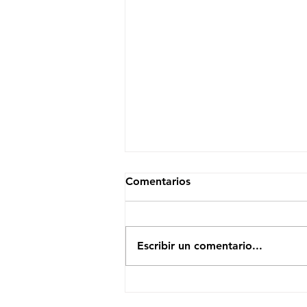
Comentarios
Escribir un comentario...
El Efecto Moonshot: Cómo
un Modelo Eficiente Sacudió