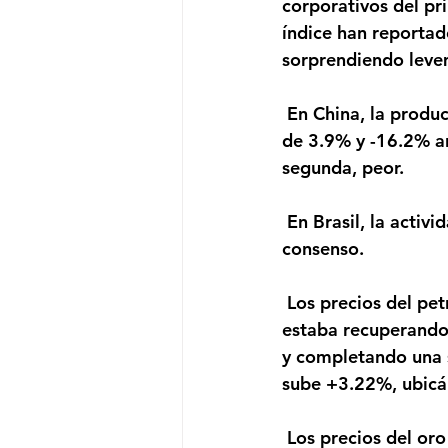
corporativos del pr
índice han reportad
sorprendiendo leve
 En China, la producción industrial y las ventas minoristas de abril tuvieron variaciones 
de 3.9% y -16.2% an
segunda, peor.
 En Brasil, la actividad económica de marzo retrocedió 1.5% interanual, mejor que el 
consenso.
 Los precios del petróleo suben, en medio de señales de que la demanda de crudo se 
estaba recuperando,
y completando una se
sube +3.22%, ubicá
 Los precios del oro suben, a medida que aumenta las tensiones comerciales entre 