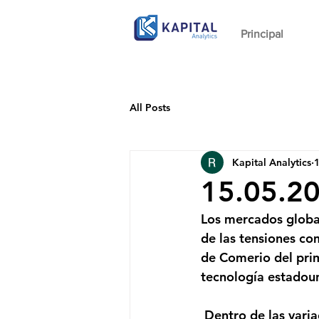
Principal
All Posts
Kapital Analytics
15.05.2
Los mercados globa
de las tensiones co
de Comerio del prim
tecnología estadoun
 Dentro de las variaciones de los índices accionarios, el S&P 500 cae -0.88 %, el Euro 