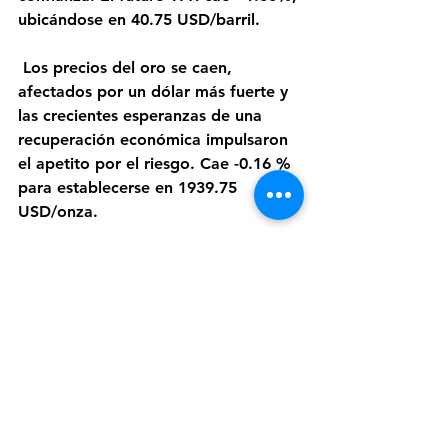
ubicándose en 40.75 USD/barril.
 Los precios del oro se caen, 
afectados por un dólar más fuerte y 
las crecientes esperanzas de una 
recuperación económica impulsaron 
el apetito por el riesgo. Cae -0.16 % 
para establecerse en 1939.75 
USD/onza.
 El tipo de cambio CRC/USD se 
encuentra en 600.18 colones, según 
datos del Banco Central de Costa 
Rica.