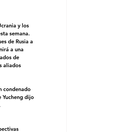
rania y los 
esta semana. 
es de Rusia a 
nirá a una 
ados de 
s aliados 
an condenado 
e Yucheng dijo 
.
pectivas 