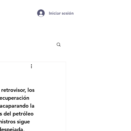
Iniciar sesión
retrovisor, los 
recuperación 
 acaparando la 
s del petróleo 
istros sigue 
despejada, 