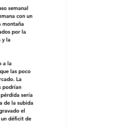
nso semanal 
semana con un 
ca montaña 
dos por la 
 y la 
 a la 
que las poco 
rcado. La 
s podrían 
 pérdida sería 
 de la subida 
agravado el 
un déficit de 