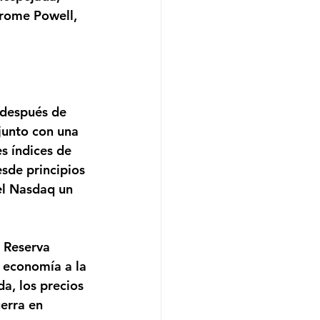
rome Powell, 
 después de 
junto con una 
s índices de 
sde principios 
el Nasdaq un 
a Reserva 
a economía a la 
a, los precios 
uerra en 