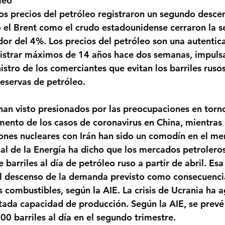
leo
s precios del petróleo registraron un segundo desce
o el Brent como el crudo estadounidense cerraron la 
or del 4%. Los precios del petróleo son una autenti
gistrar máximos de 14 años hace dos semanas, impulsa
istro de los comerciantes que evitan los barriles rusos
reservas de petróleo.
 han visto presionados por las preocupaciones en torno
ento de los casos de coronavirus en China, mientras 
ones nucleares con Irán han sido un comodín en el me
al de la Energía ha dicho que los mercados petrolero
 barriles al día de petróleo ruso a partir de abril. Esa
 descenso de la demanda previsto como consecuencia
s combustibles, según la AIE. La crisis de Ucrania ha 
tada capacidad de producción. Según la AIE, se prevé 
00 barriles al día en el segundo trimestre.