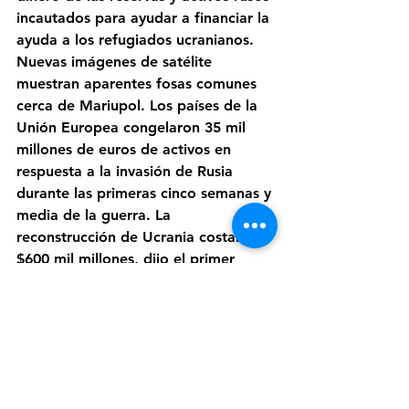
incautados para ayudar a financiar la 
ayuda a los refugiados ucranianos. 
Nuevas imágenes de satélite 
muestran aparentes fosas comunes 
cerca de Mariupol. Los países de la 
Unión Europea congelaron 35 mil 
millones de euros de activos en 
respuesta a la invasión de Rusia 
durante las primeras cinco semanas y 
media de la guerra. La 
reconstrucción de Ucrania costará 
$600 mil millones, dijo el primer 
ministro de la nación. Estados 
Unidos criticó el apoyo de China a 
Rusia y prometió ayudar a India a 
terminar con su dependencia de las 
armas rusas.