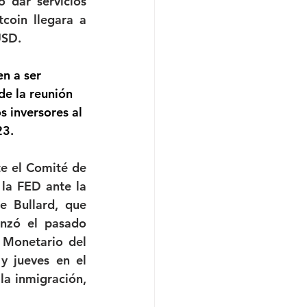
 dar servicios 
oin llegara a 
USD.
n a ser 
de la reunión 
 inversores al 
23.
e el Comité de 
la FED ante la 
 Bullard, que 
nzó el pasado 
Monetario del 
y jueves en el 
a inmigración, 