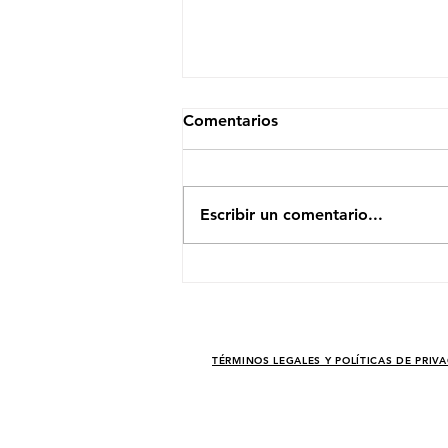
Comentarios
Escribir un comentario...
El Efecto Moonshot: Cómo
un Modelo Eficiente Sacudió
a las Empresas de
Semiconductores
TÉRMINOS LEGALES Y POLÍTICAS DE PRIV