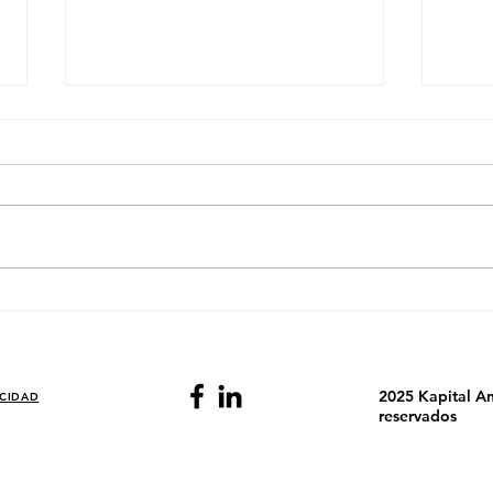
El País Donde Dos Acciones
El P
Deciden el Día de la Bolsa
Fina
Ener
2025 Kapital An
ACIDAD
reservados