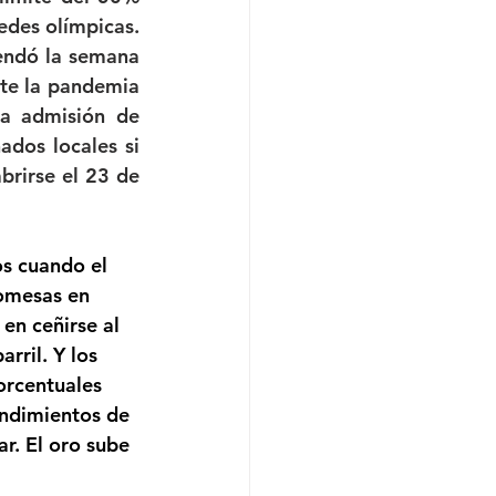
des olímpicas. 
endó la semana 
te la pandemia 
la admisión de 
ados locales si 
rirse el 23 de 
s cuando el 
omesas en 
en ceñirse al 
ril. Y los 
orcentuales 
ndimientos de 
r. El oro sube 