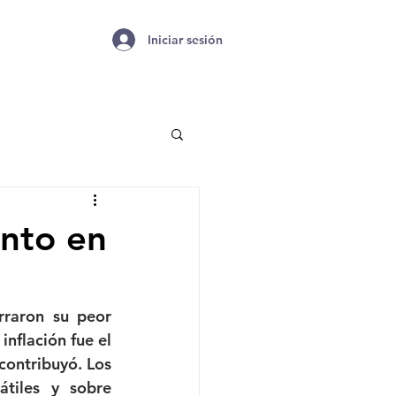
Iniciar sesión
nto en
raron su peor 
flación fue el 
ontribuyó. Los 
tiles y sobre 