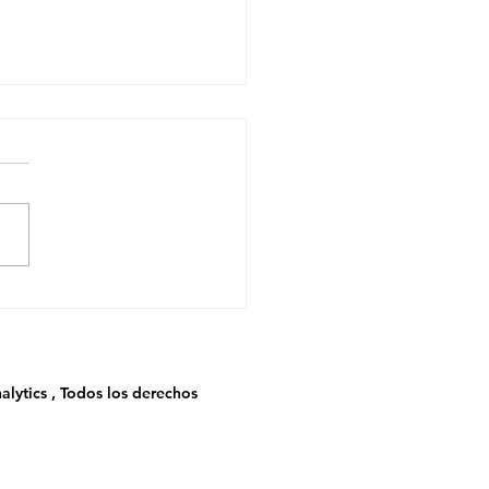
etróleo como Variable
nciera, No Solo
gética
alytics , Todos los derechos