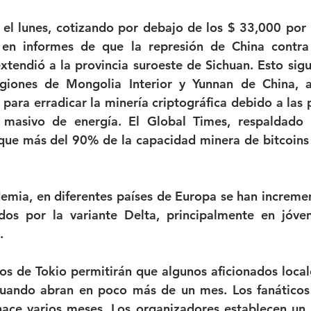
el lunes, cotizando por debajo de los $ 33,000 por 
 en informes de que la represión de China contra 
tendió a la provincia suroeste de Sichuan. Esto sigue
egiones de Mongolia Interior y Yunnan de China, a
 para erradicar la minería criptográfica debido a las 
masivo de energía. El Global Times, respaldado p
que más del 90% de la capacidad minera de bitcoins 
emia, en diferentes países de Europa se han incremen
os por la variante Delta, principalmente en jóvene
.
s de Tokio permitirán que algunos aficionados locales
uando abran en poco más de un mes. Los fanáticos d
hace varios meses. Los organizadores establecen un 