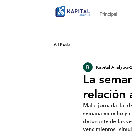
Principal
All Posts
Kapital Analytics
2
La seman
relación 
Mala jornada la d
semana en ocho y cu
detonante de las ve
vencimientos simu