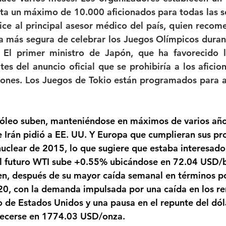
ta un máximo de 10.000 aficionados para todas las se
ice al principal asesor médico del país, quien recom
a más segura de celebrar los Juegos Olímpicos duran
s. El primer ministro de Japón, que ha favorecido 
tes del anuncio oficial que se prohibiría a los aficion
ones. Los Juegos de Tokio están programados para ab
róleo suben, manteniéndose en máximos de varios año
 Irán pidió a EE. UU. Y Europa que cumplieran sus pr
nuclear de 2015, lo que sugiere que estaba interesado 
El futuro WTI sube +0.55% ubicándose en 72.04 USD/bar
en, después de su mayor caída semanal en términos p
0, con la demanda impulsada por una caída en los re
o de Estados Unidos y una pausa en el repunte del dóla
ecerse en 1774.03 USD/onza.