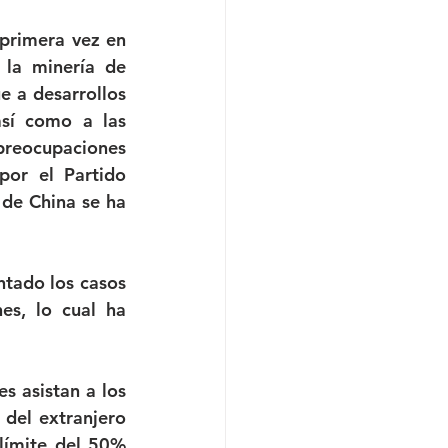
primera vez en 
la minería de 
 a desarrollos 
sí como a las 
preocupaciones 
or el Partido 
de China se ha 
tado los casos 
s, lo cual ha 
 asistan a los 
el extranjero 
límite del 50% 