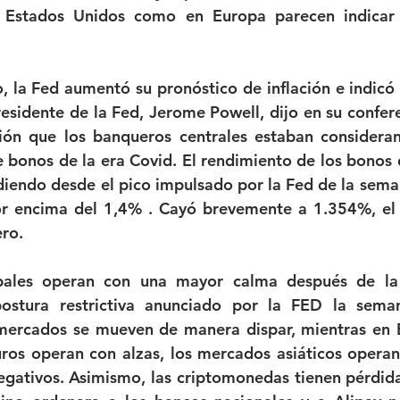
n Estados Unidos como en Europa parecen indicar 
, la Fed aumentó su pronóstico de inflación e indicó 
residente de la Fed, Jerome Powell, dijo en su confere
nión que los banqueros centrales estaban consideran
bonos de la era Covid. El rendimiento de los bonos d
diendo desde el pico impulsado por la Fed de la seman
or encima del 1,4% . Cayó brevemente a 1.354%, el 
ero.
ales operan con una mayor calma después de la 
ostura restrictiva anunciado por la FED la seman
mercados se mueven de manera dispar, mientras en 
turos operan con alzas, los mercados asiáticos operan
gativos. Asimismo, las criptomonedas tienen pérdida