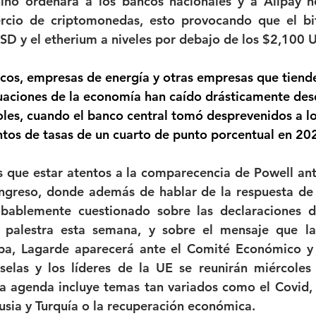
ino ordenara a los bancos nacionales y a Alipay no
rcio de criptomonedas, esto provocando que el bitc
SD y el etherium a niveles por debajo de los $2,100 
cos, empresas de energía y otras empresas que tiende
ctuaciones de la economía han caído drásticamente des
oles, cuando el banco central tomó desprevenidos a los
tos de tasas de un cuarto de punto porcentual en 20
 que estar atentos a la comparecencia de Powell ant
ngreso, donde además de hablar de la respuesta de 
bablemente cuestionado sobre las declaraciones de
a palestra esta semana, y sobre el mensaje que la
pa, Lagarde aparecerá ante el Comité Económico y 
elas y los líderes de la UE se reunirán miércoles 
 agenda incluye temas tan variados como el Covid, l
Rusia y Turquía o la recuperación económica. 