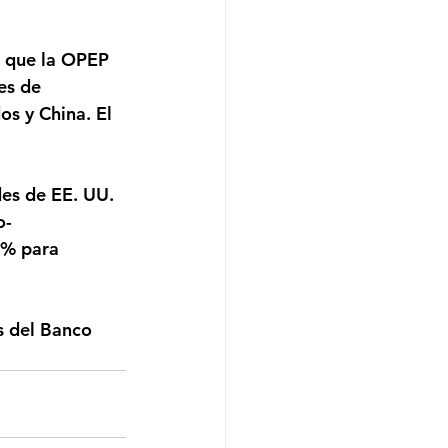
es de 
s y China. El 
o-
9% para 