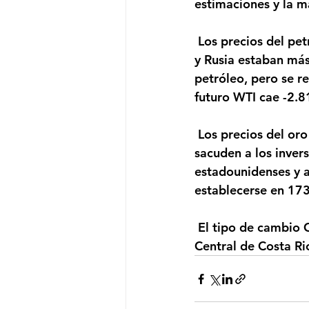
estimaciones y la m
 Los precios del petróleo se mantienen estables, debido a los informes de que la OPEP 
y Rusia estaban más
petróleo, pero se r
futuro WTI cae -2.8
 Los precios del oro suben, cuando los disturbios en las principales ciudades de EE. UU. 
sacuden a los inver
estadounidenses y 
establecerse en 17
 El tipo de cambio CRC/USD se encuentra en 576,93 colones, según datos del Banco 
Central de Costa Ri