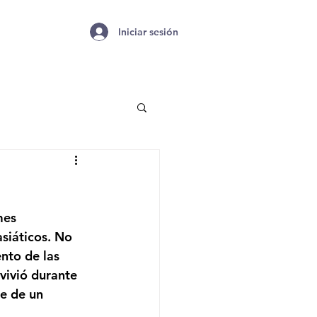
Iniciar sesión
mes 
siáticos. No 
nto de las 
vivió durante 
e de un 