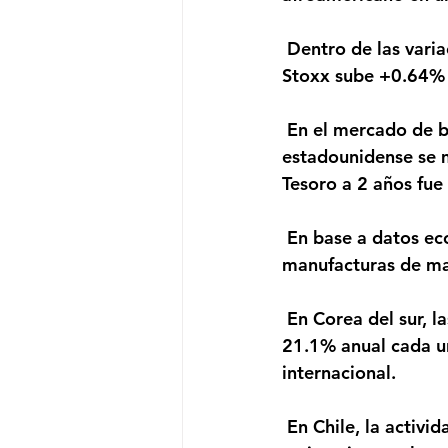
 Dentro de las variaciones de los índices accionarios, el S&P 500 cae -0.36%, el Euro 
Stoxx sube +0.64% 
 En el mercado de bonos, el rendimiento del bono de referencia a 10 años del Tesoro 
estadounidense se m
Tesoro a 2 años fue
 En base a datos económicos, Durante la mañana se conocerá el indicador líder ISM de 
manufacturas de may
 En Corea del sur, las exportaciones e importaciones de mayo se contrajeron 23.7 y 
21.1% anual cada u
internacional.
 En Chile, la actividad económica de abril se contrajo 14.1% anual, peor que las 