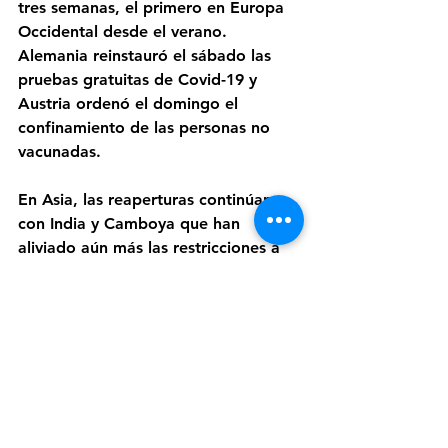
tres semanas, el primero en Europa 
Occidental desde el verano. 
Alemania reinstauró el sábado las 
pruebas gratuitas de Covid-19 y 
Austria ordenó el domingo el 
confinamiento de las personas no 
vacunadas.
En Asia, las reaperturas continúan, 
con India y Camboya que han 
aliviado aún más las restricciones a 
los viajeros internacionales. La 
secretaria del Tesoro de Estados 
Unidos, Janet Yellen, dijo que 
controlar la pandemia es la clave 
para aliviar la inflación, mientras que 
el presidente de la Fed de 
Minneapolis, Neel Kashkari, dijo que 
el miedo al virus está "manteniendo 