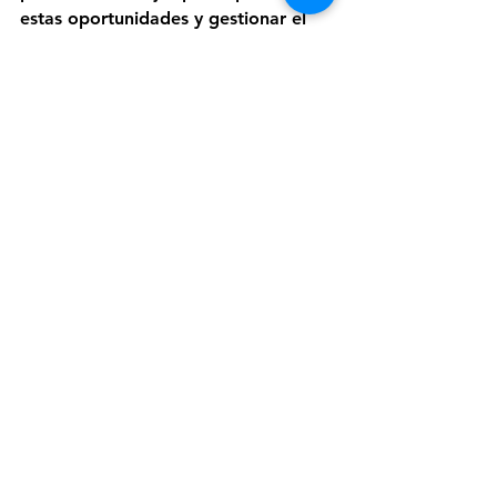
estas oportunidades y gestionar el 
riesgo en sus carteras.
Ver todo
Entradas recientes