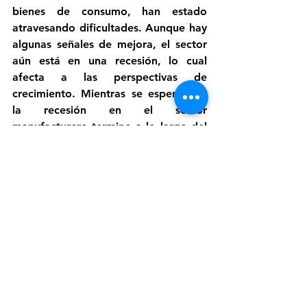
bienes de consumo, han estado 
atravesando dificultades. Aunque hay 
algunas señales de mejora, el sector 
aún está en una recesión, lo cual 
afecta a las perspectivas de 
crecimiento. Mientras se espera que 
la recesión en el sector 
manufacturero termine a lo largo del 
año, los desafíos de la industria 
seguirán siendo importantes en 2023.
Ver todo
Entradas recientes