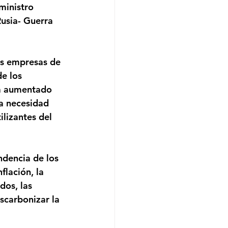
ministro 
usia- Guerra 
las empresas de 
e los 
ha aumentado 
a necesidad 
lizantes del 
ndencia de los 
flación, la 
dos, las 
scarbonizar la 