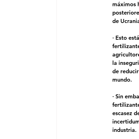
máximos hi
posterior
de Ucrania
· Esto est
fertilizan
agricultor
la insegur
de reducir
mundo.
· Sin emba
fertilizant
escasez de
incertidu
industria.