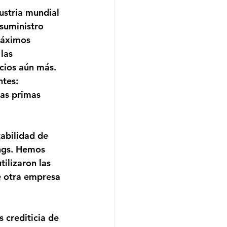
ustria mundial 
 suministro 
máximos 
las 
cios aún más. 
ntes: 
as primas 
tabilidad de 
ings. Hemos 
ilizaron las 
e otra empresa 
s crediticia de 