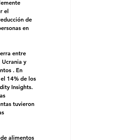
lemente 
r el 
reducción de 
personas en 
erra entre 
 Ucrania y 
ntos . En 
 el 14% de los 
ty Insights. 
as 
ntas tuvieron 
as 
 de alimentos 