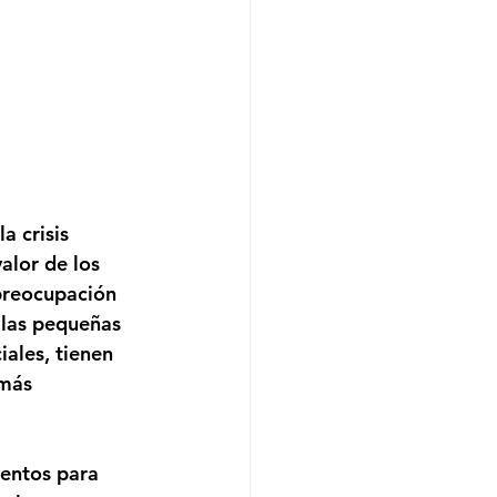
a crisis 
alor de los 
preocupación 
 las pequeñas 
ales, tienen 
 más 
entos para 