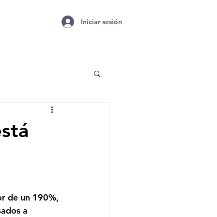
Iniciar sesión
está
dor de un 190%, 
dos ​​a 