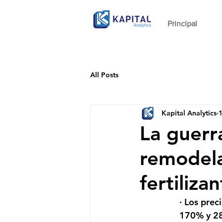
Principal
All Posts
Kapital Analytics
1
La guerr
remodela
fertiliza
· Los prec
170% y 280