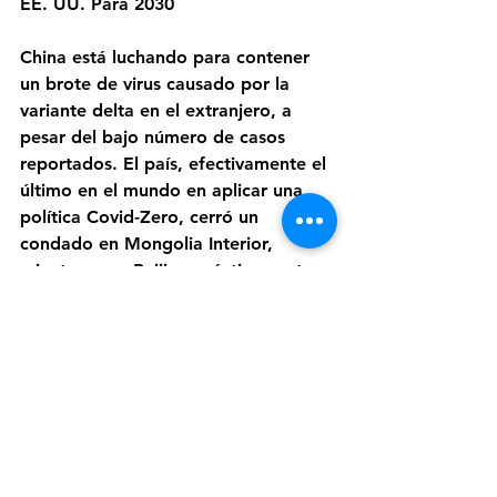
EE. UU. Para 2030
China está luchando para contener 
un brote de virus causado por la 
variante delta en el extranjero, a 
pesar del bajo número de casos 
reportados. El país, efectivamente el 
último en el mundo en aplicar una 
política Covid-Zero, cerró un 
condado en Mongolia Interior, 
mientras que Beijing prácticamente 
ha prohibido la entrada a personas 
que llegan de cualquier lugar donde 
se reporten casos de transmisión 
local. En otras noticias sobre virus, 
los principales funcionarios de salud 
de EE. UU. Expresaron su confianza 
en que los niños de 5 a 11 años 
comenzarán a recibir las vacunas 