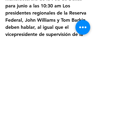
para junio a las 10:30 am Los 
presidentes regionales de la Reserva 
Federal, John Williams y Tom Barkin, 
deben hablar, al igual que el 
vicepresidente de supervisión de la 
Fed, Randal Quarles. Herman Miller 
Inc. informa ganancias después de la 
campana.
Ver todo
Entradas recientes