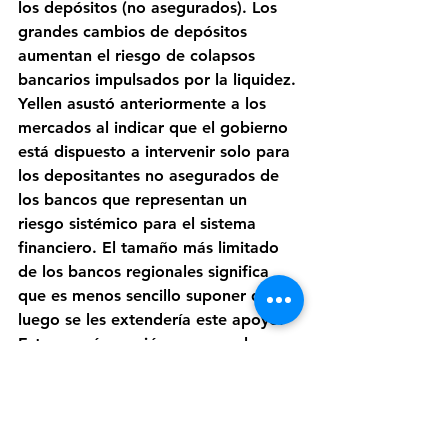
los depósitos (no asegurados). Los 
grandes cambios de depósitos 
aumentan el riesgo de colapsos 
bancarios impulsados ​​por la liquidez. 
Yellen asustó anteriormente a los 
mercados al indicar que el gobierno 
está dispuesto a intervenir solo para 
los depositantes no asegurados de 
los bancos que representan un 
riesgo sistémico para el sistema 
financiero. El tamaño más limitado 
de los bancos regionales significa 
que es menos sencillo suponer que 
luego se les extendería este apoyo. 
Esto crearía presión para que los 
depositantes no asegurados pasen 
de bancos no sistémicos más 
pequeños a bancos sistémicos más 
grandes.