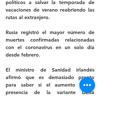
políticos a salvar la temporada de 
vacaciones de verano reabriendo las 
rutas al extranjero.
Rusia registró el mayor número de 
muertes confirmadas relacionadas 
con el coronavirus en un solo día 
desde febrero.
El ministro de Sanidad irlandés 
afirmó que es demasiado pronto 
para saber si el aumento de la 
presencia de la variante Delta 
retrasará una mayor relajación de las 
restricciones más allá del 5 de julio.
La tasa diaria de vacunaciones en 
Japón ha alcanzado el hito crucial de 
un millón, según datos del gobierno.