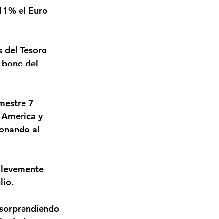
 bono del 
 America y 
ionando al 
lio.