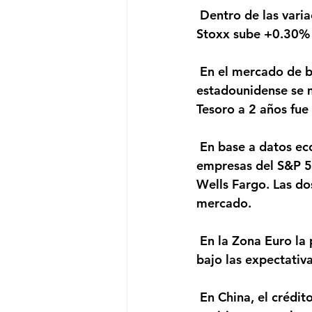
 Dentro de las variaciones de los índices accionarios, el S&P500 sube +0.11% el Euro 
Stoxx sube +0.30% 
 En el mercado de bonos, el rendimiento del bono de referencia a 10 años del Tesoro 
estadounidense se m
Tesoro a 2 años fue
 En base a datos económicos, hoy publicaron sus resultados del tercer trimestre 7 
empresas del S&P 5
Wells Fargo. Las do
mercado.
 En la Zona Euro la producción industrial de agosto creció 0.7% mensual, levemente 
bajo las expectativ
 En China, el crédito agregado de septiembre fue de CNY 3,480 billones, sorprendiendo 