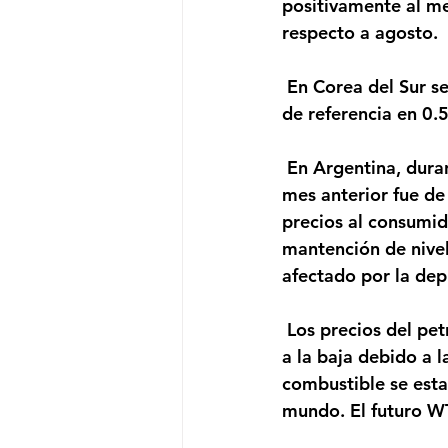
positivamente al m
respecto a agosto. 
 En Corea del Sur se realizó reunión de política monetaria y se decidió mantener la tasa 
de referencia en 0.5
 En Argentina, durante la tarde se dará a conocer la inflación de septiembre, la cifra del 
mes anterior fue de
precios al consumid
mantención de nivel
afectado por la dep
 Los precios del petróleo suben los investigadores pronosticaron una renovada presión 
a la baja debido a 
combustible se esta
mundo. El futuro W