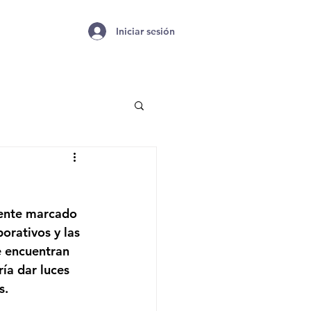
Iniciar sesión
iente marcado 
orativos y las 
e encuentran 
ía dar luces 
s.