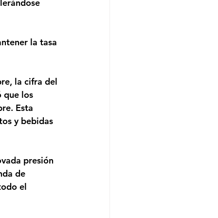
lerándose 
 que los 
re. Esta 
tos y bebidas 
nda de 
todo el 