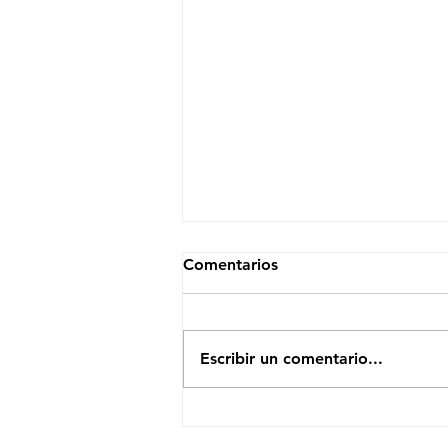
Comentarios
Escribir un comentario...
El Efecto Moonshot: Cómo
un Modelo Eficiente Sacudió