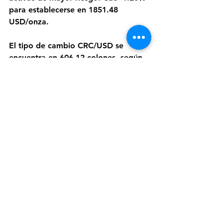
para establecerse en 1851.48 
USD/onza.
El tipo de cambio CRC/USD se 
encuentra en 606.12 colones, según 
datos del Banco Central de Costa 
Rica.
Ver todo
Entradas recientes