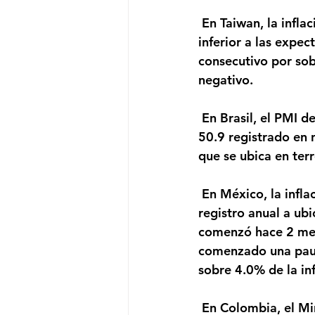
 En Taiwan, la inflación terminó el 2020 avanzando 0.06% a doce meses, levemente 
inferior a las expec
consecutivo por sob
negativo.
 En Brasil, el PMI de servicios para el mes de diciembre aumentó a 51.1 pts. desde el 
50.9 registrado en 
que se ubica en ter
 En México, la inflación para el mes de diciembre creció 0.4% mensual, lo que llevó al 
registro anual a ub
comenzó hace 2 mese
comenzado una pausa
sobre 4.0% de la inf
 En Colombia, el Ministerio de Minas y Energía informó que la producción petrolera 