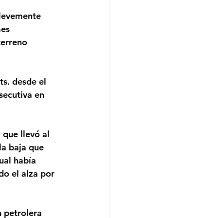
mes 
terreno 
secutiva en 
la baja que 
ual había 
o el alza por 