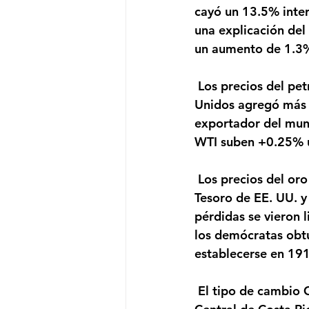
cayó un 13.5% inter
una explicación del
un aumento de 1.3
 Los precios del petróleo suben, luego de que una caída en las existencias de Estados 
Unidos agregó más a
exportador del mund
WTI suben +0.25% u
 Los precios del oro se estabilizan, con un repunte en los rendimientos de los bonos del 
Tesoro de EE. UU. y
pérdidas se vieron 
los demócratas obtu
establecerse en 19
 El tipo de cambio CRC/USD se encuentra en 617.25 colones, según datos del Banco 