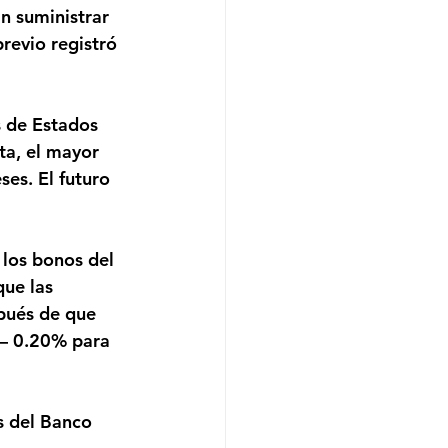
n suministrar 
revio registró 
ta, el mayor 
es. El futuro 
ue las 
pués de que 
 – 0.20% para 