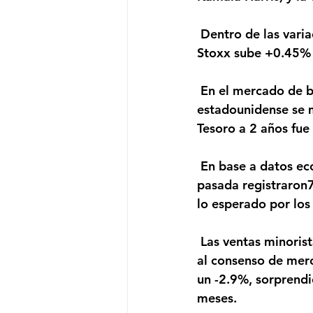
 Dentro de las variaciones de los índices accionarios, el S&P500 sube +0.87%, el Euro 
Stoxx sube +0.45% 
 En el mercado de bonos, el rendimiento del bono de referencia a 10 años del Tesoro 
estadounidense se m
Tesoro a 2 años fue
 En base a datos económicos, las solicitudes de beneficios por desempleo de la semana 
pasada registraron7
lo esperado por los 
 Las ventas minoristas en la Zona Euro en noviembre retrocedieron 6.1% mensual, peor 
al consenso de merc
un -2.9%, sorprendi
meses. 