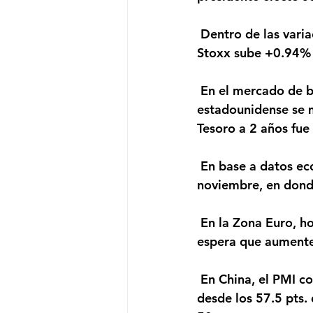
 Dentro de las variaciones de los índices accionarios, el S&P500 cae -0.19%, el Euro 
Stoxx sube +0.94% 
 En el mercado de bonos, el rendimiento del bono de referencia a 10 años del Tesoro 
estadounidense se m
Tesoro a 2 años fue
 En base a datos económicos, hoy se publicarán las Órdenes de Fábrica para el mes de 
noviembre, en dond
 En la Zona Euro, hoy se publicará la inflación de Alemania de diciembre, la que se 
espera que aumente
 En China, el PMI compuesto (Caixin) en diciembre se ubicó en 55.8 pts., retrocediendo 
desde los 57.5 pts. 