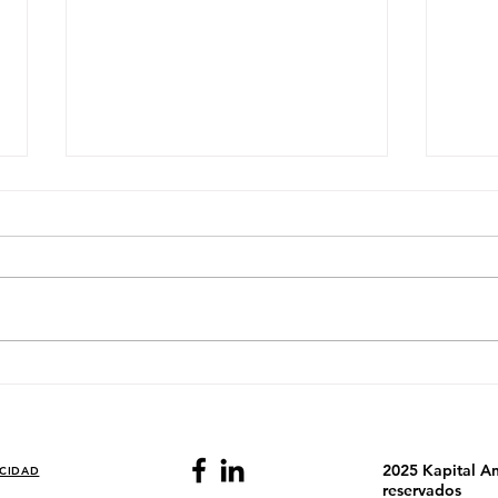
El País Donde Dos Acciones
El P
Deciden el Día de la Bolsa
Fina
Ener
2025 Kapital An
ACIDAD
reservados