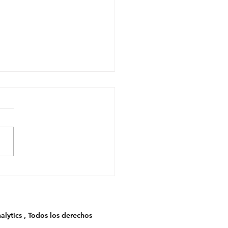
etróleo como Variable
nciera, No Solo
gética
alytics , Todos los derechos