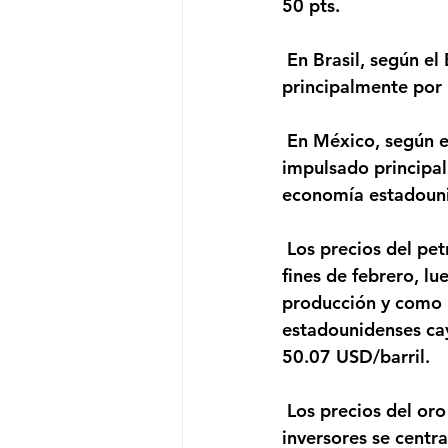
50 pts.
 En Brasil, según el Banco mundial, la economía local crecerá 3% el 2021, impulsado 
principalmente por 
 En México, según el Banco mundial, la economía local crecerá 3.7% el 2021, 
impulsado principa
economía estadounid
 Los precios del petróleo suben, extendiendo sus ganancias a su nivel más alto desde 
fines de febrero, l
producción y como u
estadounidenses ca
50.07 USD/barril.
 Los precios del oro caen, cuando el dólar redujo las pérdidas, mientras que los 
inversores se centr