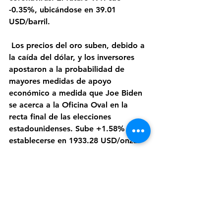
-0.35%, ubicándose en 39.01 
USD/barril.
 Los precios del oro suben, debido a 
la caída del dólar, y los inversores 
apostaron a la probabilidad de 
mayores medidas de apoyo 
económico a medida que Joe Biden 
se acerca a la Oficina Oval en la 
recta final de las elecciones 
estadounidenses. Sube +1.58% para 
establecerse en 1933.28 USD/onza.
 El tipo de cambio CRC/USD se 
encuentra en 614.28 colones, según 
datos del Banco Central de Costa 
Rica.