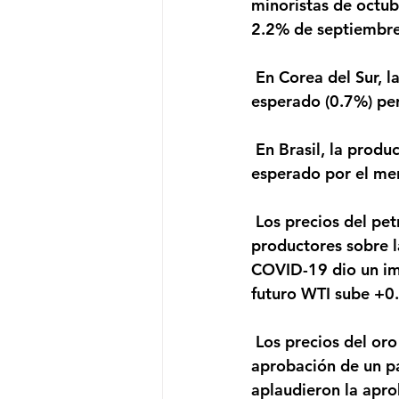
minoristas de octu
2.2% de septiembre
 En Corea del Sur, la inflación de noviembre fue de 0.6% anual, levemente bajo lo 
esperado (0.7%) per
 En Brasil, la producción industrial de octubre creció 1.1% mensual, bajo el 1.4% 
esperado por el mer
 Los precios del petróleo se estabilizan, mientras el mercado esperaba un pacto de los 
productores sobre 
COVID-19 dio un imp
futuro WTI sube +0
 Los precios del oro suben, mientras los inversores fueron cautelosos sobre la 
aprobación de un p
aplaudieron la apro