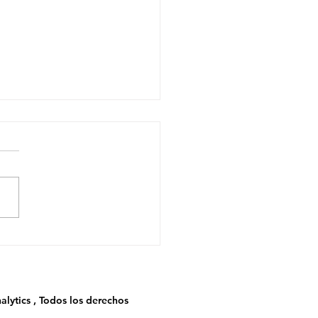
etróleo como Variable
nciera, No Solo
gética
alytics , Todos los derechos