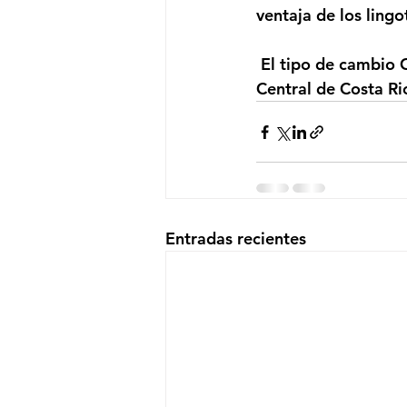
ventaja de los lin
 El tipo de cambio CRC/USD se encuentra en 607.76 colones, según datos del Banco 
Central de Costa Ri
Entradas recientes