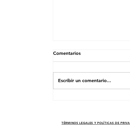
Comentarios
Escribir un comentario...
El Efecto Moonshot: Cómo
un Modelo Eficiente Sacudió
a las Empresas de
Semiconductores
TÉRMINOS LEGALES Y POLÍTICAS DE PRIV