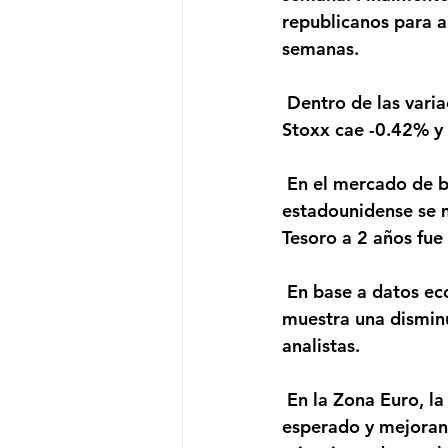
republicanos para a
semanas. 
 Dentro de las variaciones de los índices accionarios, el S&P500 cae -0.41%, el Euro 
Stoxx cae -0.42% y
 En el mercado de bonos, el rendimiento del bono de referencia a 10 años del Tesoro 
estadounidense se m
Tesoro a 2 años fue
 En base a datos económicos, el cambio en el empleo no agrícola ADP de noviembre 
muestra una disminu
analistas.
 En la Zona Euro, la tasa de desempleo de octubre fue de 8.4%, en línea con lo 
esperado y mejorand