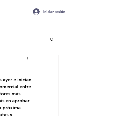
Iniciar sesión
ayer e inician 
omercial entre 
tores más 
aís en aprobar 
la próxima 
atas y 