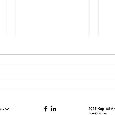
El País Donde Dos Acciones
El P
Deciden el Día de la Bolsa
Fina
Ener
2025 Kapital An
ACIDAD
reservados